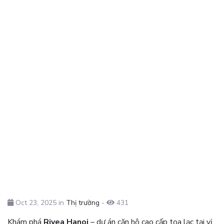
Oct 23, 2025 in
Thị trường
-
431
Khám phá
Rivea Hanoi
– dự án căn hộ cao cấp tọa lạc tại vị