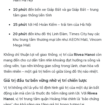
Nam Hà Nội
10 phút
đến bến xe Giáp Bát và ga Giáp Bát – trung
tâm giao thông liên tỉnh
15 phút
tới Hồ Hoàn Kiếm – trái tim của Hà Nội
20 phút
đến khu đô thị Linh Đàm, Times City hay các
khu trung tâm thương mại lớn như AEON Mall, Vincom
Mega Mall
Không chỉ thuận lợi về giao thông, vị trí của
Rivea Hanoi
còn
mang đến cho cư dân tầm nhìn khoáng đạt hướng ra sông và
công viên, tạo nên không gian sống trong lành, chan hòa với
thiên nhiên – một giá trị hiếm có giữa lòng đô thị náo nhiệt.
Giá trị đầu tư bền vững nhờ vị trí chiến lược
Vị trí không chỉ là yếu tố định hình giá trị của một dự án bất
động sản mà còn là thước đo tiềm năng sinh lời. Với
Rivea
Hanoi
, vị trí trung tâm quận Hoàng Mai chính là “bảo chứng
vàng” cho khả năng gia tăng giá trị trong tương lai.