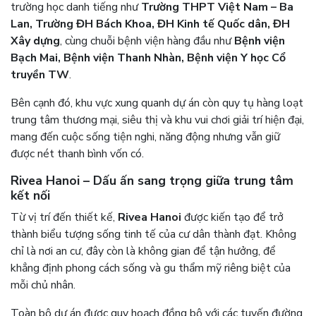
trường học danh tiếng như
Trường THPT Việt Nam – Ba
Lan, Trường ĐH Bách Khoa, ĐH Kinh tế Quốc dân, ĐH
Xây dựng
, cùng chuỗi bệnh viện hàng đầu như
Bệnh viện
Bạch Mai, Bệnh viện Thanh Nhàn, Bệnh viện Y học Cổ
truyền TW
.
Bên cạnh đó, khu vực xung quanh dự án còn quy tụ hàng loạt
trung tâm thương mại, siêu thị và khu vui chơi giải trí hiện đại,
mang đến cuộc sống tiện nghi, năng động nhưng vẫn giữ
được nét thanh bình vốn có.
Rivea Hanoi – Dấu ấn sang trọng giữa trung tâm
kết nối
Từ vị trí đến thiết kế,
Rivea Hanoi
được kiến tạo để trở
thành biểu tượng sống tinh tế của cư dân thành đạt. Không
chỉ là nơi an cư, đây còn là không gian để tận hưởng, để
khẳng định phong cách sống và gu thẩm mỹ riêng biệt của
mỗi chủ nhân.
Toàn bộ dự án được quy hoạch đồng bộ với các tuyến đường