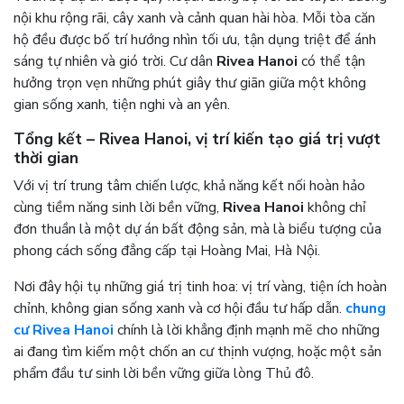
nội khu rộng rãi, cây xanh và cảnh quan hài hòa. Mỗi tòa căn
hộ đều được bố trí hướng nhìn tối ưu, tận dụng triệt để ánh
sáng tự nhiên và gió trời. Cư dân
Rivea Hanoi
có thể tận
hưởng trọn vẹn những phút giây thư giãn giữa một không
gian sống xanh, tiện nghi và an yên.
Tổng kết – Rivea Hanoi, vị trí kiến tạo giá trị vượt
thời gian
Với vị trí trung tâm chiến lược, khả năng kết nối hoàn hảo
cùng tiềm năng sinh lời bền vững,
Rivea Hanoi
không chỉ
đơn thuần là một dự án bất động sản, mà là biểu tượng của
phong cách sống đẳng cấp tại Hoàng Mai, Hà Nội.
Nơi đây hội tụ những giá trị tinh hoa: vị trí vàng, tiện ích hoàn
chỉnh, không gian sống xanh và cơ hội đầu tư hấp dẫn.
chung
cư Rivea Hanoi
chính là lời khẳng định mạnh mẽ cho những
ai đang tìm kiếm một chốn an cư thịnh vượng, hoặc một sản
phẩm đầu tư sinh lời bền vững giữa lòng Thủ đô.