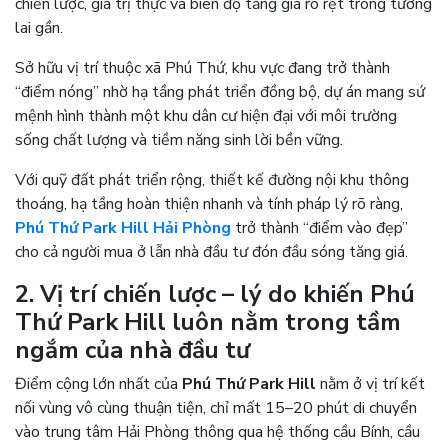
chiến lược, giá trị thực và biên độ tăng giá rõ rệt trong tương
lai gần.
Sở hữu vị trí thuộc xã Phú Thứ, khu vực đang trở thành
“điểm nóng” nhờ hạ tầng phát triển đồng bộ, dự án mang sứ
mệnh hình thành một khu dân cư hiện đại với môi trường
sống chất lượng và tiềm năng sinh lời bền vững.
Với quỹ đất phát triển rộng, thiết kế đường nội khu thông
thoáng, hạ tầng hoàn thiện nhanh và tính pháp lý rõ ràng,
Phú Thứ Park Hill Hải Phòng
trở thành “điểm vào đẹp”
cho cả người mua ở lẫn nhà đầu tư đón đầu sóng tăng giá.
2. Vị trí chiến lược – lý do khiến Phú
Thứ Park Hill luôn nằm trong tầm
ngắm của nhà đầu tư
Điểm cộng lớn nhất của
Phú Thứ Park Hill
nằm ở vị trí kết
nối vùng vô cùng thuận tiện, chỉ mất 15–20 phút di chuyển
vào trung tâm Hải Phòng thông qua hệ thống cầu Bính, cầu