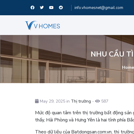
info.vhomesnet@gmail.com
NHU CẦU TÌ
Home
May 29, 2025 in
Thị trường
-
587
Mức độ quan tâm trên thị trường bất động sản g
thấy, Hải Phòng và Hưng Yên là hai tỉnh phía Bắ
Theo dữ liệu của Batdongsan.com.vn, thị trườn