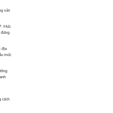
ng sản
7. Mức
c đứng
 địa
đầu mức
rường
ranh
g cách