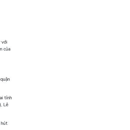
 với
ếm của
 quận
i tỉnh
), Lê
 hút