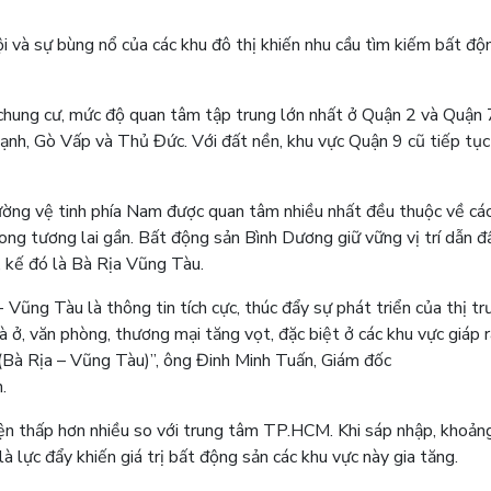
ội và sự bùng nổ của các khu đô thị khiến nhu cầu tìm kiếm bất độ
chung cư, mức độ quan tâm tập trung lớn nhất ở Quận 2 và Quận 
hạnh, Gò Vấp và Thủ Đức. Với đất nền, khu vực Quận 9 cũ tiếp tụ
rường vệ tinh phía Nam được quan tâm nhiều nhất đều thuộc về các
ng tương lai gần. Bất động sản Bình Dương giữ vững vị trí dẫn 
 kế đó là Bà Rịa Vũng Tàu.
ũng Tàu là thông tin tích cực, thúc đẩy sự phát triển của thị t
à ở, văn phòng, thương mại tăng vọt, đặc biệt ở các khu vực giáp 
Bà Rịa – Vũng Tàu)”, ông Đinh Minh Tuấn, Giám đốc
.
hiện thấp hơn nhiều so với trung tâm TP.HCM. Khi sáp nhập, khoản
à lực đẩy khiến giá trị bất động sản các khu vực này gia tăng.