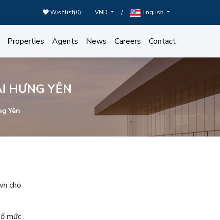
Wishlist(
0
)
/
VND
English
Properties
Agents
News
Careers
Contact
ẠI HƯNG YÊN
ng Yên
.vn cho
nổ mức