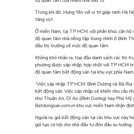
sự quan tâm của nhiều nhà đầu tư.
Trong khi đó, Hưng Yên với vị trí giáp ranh Hà N
tăng vọt.
Ở miền Nam, tại TP.HCM, với phân khúc căn hộ 
độ quan tâm nhà riêng tập trung chính ở Bình T
đầu thị trường về mức độ quan tâm.
Không khó nhận ra, top đầu danh sách các thị t
phương được sáp nhập, hợp nhất với TP.HCM tro
độ quan tâm bất động sản tại khu vực phía Nam,
“Việc sáp nhập TP.HCM, Bình Dương và Bà Rịa - V
bất động sản. Việc sáp nhập sẽ khiến nhu cầu nh
như Thuận An, Dĩ An (Bình Dương) hay Phú Mỹ (
Batdongsan.com.vn khu vực miền Nam nhận định
Ngoài ra, giá bất động sản tại các khu vực này 
giá tạo cơ hội cho nhà đầu tư đón đầu xu hướng, l