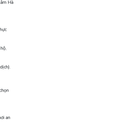
 tâm Hà
hực
 hộ,
dịch).
 chọn
nơi an