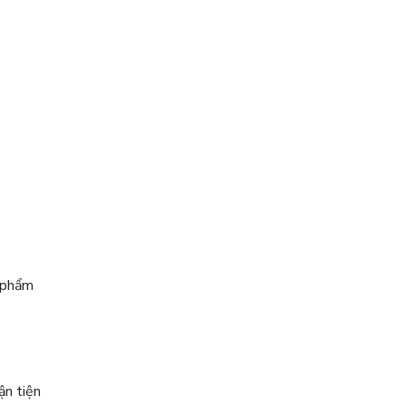
 phẩm
ận tiện