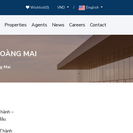
Wishlist(
0
)
/
VND
English
Properties
Agents
News
Careers
Contact
HOÀNG MAI
g Mai
Thành –
đầu.
 Thành