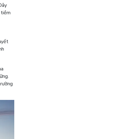
 Đây
 tiềm
uyết
nh
ủa
ững.
 trường