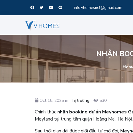
info.vhomesnet@gmail.com
NHẬN BOO
Hom
Oct 15, 2025 in
Thị trường
-
530
Chính thức
nhận booking dự án Meyhomes Ga
Meyland tại trung tâm quận Hoàng Mai, Hà Nội. S
Sau thời gian dài được giới đầu tư chờ đợi,
Meyh