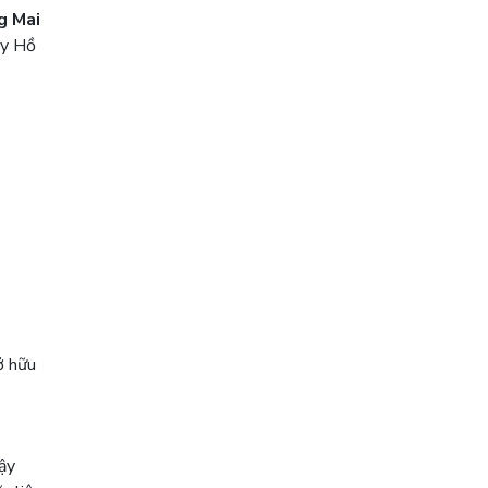
g Mai
ây Hồ
ở hữu
vậy