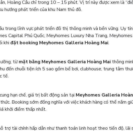
ân, Hoàng Cầu chỉ trong 10 – 15 phút. Vị trí này được xem là “đ
xu hướng phát triển của khu Nam thủ đô.
 trong lĩnh vực phát triển đô thị thông minh và bền vững. Uy tí
omes Capital Phú Quốc, Meyhomes Luxury Nha Trang, Meyhomes
ối khi
đặt booking Meyhomes Galleria Hoàng Mai
.
lưỡng, từ
mặt bằng Meyhomes Galleria Hoàng Mai
thông min
 khu đến chuỗi tiện ích 5 sao gồm bể bơi, clubhouse, trung tâm th
c tế.
cung hạn chế, giá trị bất động sản tại
Meyhomes Galleria Hoàn
thức. Booking sớm đồng nghĩa với việc khách hàng có thể nắm gi
iá khởi điểm thấp nhất.
 trợ tài chính hấp dẫn như thanh toán linh hoạt theo tiến độ, lãi 