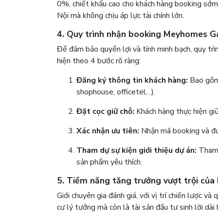
0%, chiết khấu cao cho khách hàng booking sớm.
Nội mà không chịu áp lực tài chính lớn.
4. Quy trình nhận booking Meyhomes Ga
Để đảm bảo quyền lợi và tính minh bạch, quy trì
hiện theo 4 bước rõ ràng:
Đăng ký thông tin khách hàng:
Bao gồm 
shophouse, officetel…).
Đặt cọc giữ chỗ:
Khách hàng thực hiện giữ
Xác nhận ưu tiên:
Nhận mã booking và đượ
Tham dự sự kiện giới thiệu dự án:
Tham g
sản phẩm yêu thích.
5. Tiềm năng tăng trưởng vượt trội củ
Giới chuyên gia đánh giá, với vị trí chiến lược và
cư lý tưởng mà còn là tài sản đầu tư sinh lời dài 