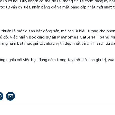
lỡ cơ hội. Quý khách có thể để lại thông tin tại form đăng ký hoặ
được tư vấn chi tiết, nhận bảng giá và mặt bằng cập nhật mới nhất 
 thuần là một dự án bất động sản, mà còn là biểu tượng cho pho
hủ đô. Việc
nhận booking dự án Meyhomes Galleria Hoàng Ma
hàng nắm bắt mức giá tốt nhất, vị trí đẹp nhất và chính sách ưu đã
nghĩa với việc bạn đang nắm trong tay một tài sản giá trị, vừa 