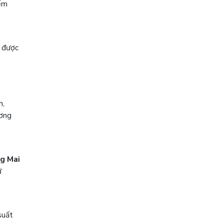
iểm
n được
h,
ương
g Mai
ữ
suất