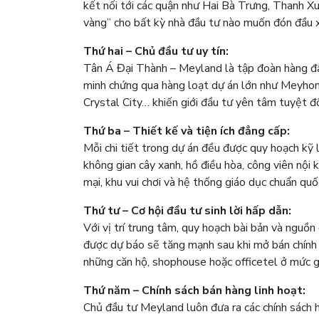
kết nối tới các quận như Hai Bà Trưng, Thanh Xu
vàng” cho bất kỳ nhà đầu tư nào muốn đón đầu 
Thứ hai – Chủ đầu tư uy tín:
Tân Á Đại Thành – Meyland là tập đoàn hàng đầu
minh chứng qua hàng loạt dự án lớn như Meyh
Crystal City… khiến giới đầu tư yên tâm tuyệt đ
Thứ ba – Thiết kế và tiện ích đẳng cấp:
Mỗi chi tiết trong dự án đều được quy hoạch kỹ 
không gian cây xanh, hồ điều hòa, công viên nội
mại, khu vui chơi và hệ thống giáo dục chuẩn quố
Thứ tư – Cơ hội đầu tư sinh lời hấp dẫn:
Với vị trí trung tâm, quy hoạch bài bản và nguồn 
được dự báo sẽ tăng mạnh sau khi mở bán chính 
những căn hộ, shophouse hoặc officetel ở mức g
Thứ năm – Chính sách bán hàng linh hoạt:
Chủ đầu tư Meyland luôn đưa ra các chính sách hỗ