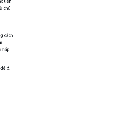
c liên
từ chủ
ng cách
i
i hấp
để ở,