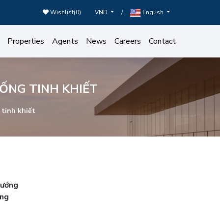
Wishlist(
0
)
/
VND
English
Properties
Agents
News
Careers
Contact
ỐNG TINH KHIẾT
tinh khiết
hướng
ong