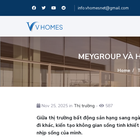
info.vhomesnet@gmail.com
MEYGROUP VÀ H
Home
T
Nov 25, 2025 in
Thị trường
-
587
Giữa thị trường bất động sản hạng sang ng
đi khác, kiến tạo không gian sống tinh khiết 
nhịp sống của mình.