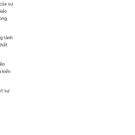
 của sự
Giáo
rong
ng lành
chất
iên
 kiến
ột sự