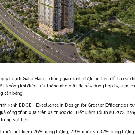
ết quy hoạch Galia Hanoi, không gian xanh được ưu tiên để tạo vi kh
t; không khí được lưu thông nhờ mật độ xây dựng hợp lý; tiện íc
g cân bằng.
ình xanh EDGE - Excellence in Design for Greater Efficiencies t
quả công trình dựa trên ba thước đo: Tiết kiệm tối thiểu 20% năn
rong vật liệu.
đạt mức tiết kiệm 26% năng lượng, 28% nước và 32% năng lượn