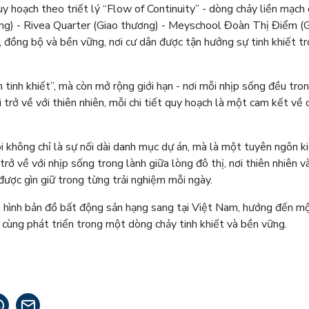
 hoạch theo triết lý “Flow of Continuity” - dòng chảy liền mạch
ống) - Rivea Quarter (Giao thương) - Meyschool Đoàn Thị Điểm (
h, đồng bộ và bền vững, nơi cư dân được tận hưởng sự tinh khiết t
 tinh khiết”, mà còn mở rộng giới hạn - nơi mỗi nhịp sống đều tro
i trở về với thiên nhiên, mỗi chi tiết quy hoạch là một cam kết về 
oi không chỉ là sự nối dài danh mục dự án, mà là một tuyên ngôn k
về với nhịp sống trong lành giữa lòng đô thị, nơi thiên nhiên và
i được gìn giữ trong từng trải nghiệm mỗi ngày.
hình bản đồ bất động sản hạng sang tại Việt Nam, hướng đến m
n cùng phát triển trong một dòng chảy tinh khiết và bền vững.