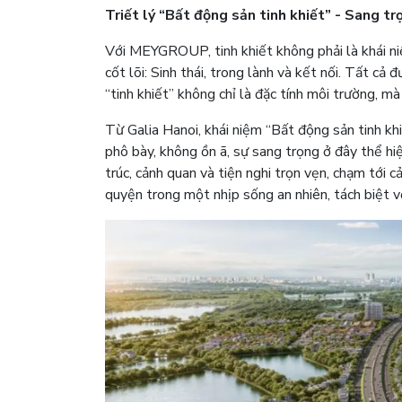
Triết lý “Bất động sản tinh khiết” - Sang t
Với MEYGROUP, tinh khiết không phải là khái ni
cốt lõi: Sinh thái, trong lành và kết nối. Tất cả
“tinh khiết” không chỉ là đặc tính môi trường, mà
Từ Galia Hanoi, khái niệm “Bất động sản tinh kh
phô bày, không ồn ã, sự sang trọng ở đây thể h
trúc, cảnh quan và tiện nghi trọn vẹn, chạm tới c
quyện trong một nhịp sống an nhiên, tách biệt vớ