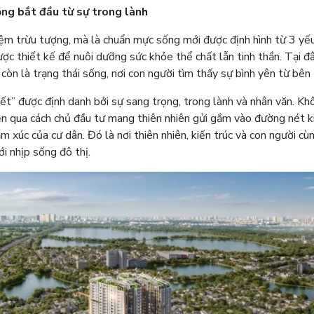
rọng bắt đầu từ sự trong lành
ệm trừu tượng, mà là chuẩn mực sống mới được định hình từ 3 yế
 được thiết kế để nuôi dưỡng sức khỏe thể chất lẫn tinh thần. Tại đâ
 còn là trạng thái sống, nơi con người tìm thấy sự bình yên từ bên 
iết” được định danh bởi sự sang trọng, trong lành và nhân văn. Kh
iện qua cách chủ đầu tư mang thiên nhiên gửi gắm vào đường nét k
ảm xúc của cư dân. Đó là nơi thiên nhiên, kiến trúc và con người cù
i nhịp sống đô thị.