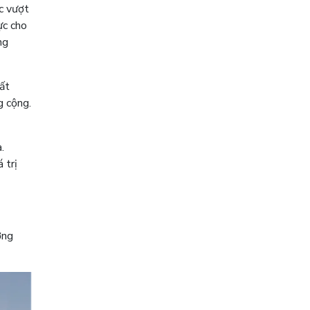
ệc vượt
ực cho
ng
ất
g cộng.
.
 trị
ơng