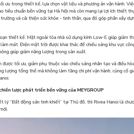
ối ưu trong thiết kế, lựa chọn vật liệu và phương án vận hành. Vi
 tiêu chuẩn bền vững tại Hà Nội mà còn mang lại lợi ích thiết th
i trường và cải thiện sức khỏe - tinh thần, qua đó góp phần xây dự
đoạn thiết kế. Mặt ngoài tòa nhà sử dụng kính Low-E giúp giảm th
 làm mát. Điện mặt trời được khai thác để chiếu sáng khu vực côn
mỏng giúp giảm năng lượng trong sản xuất.
n được tối ưu, giảm phụ thuộc vào chiếu sáng nhân tạo và điều hòa
g lượng tổng thể mà không làm tăng chi phí vận hành, củng cố giá
anoi.
 chiến lược phát triển bền vững của MEYGROUP
t lý “Bất động sản tinh khiết” tại Thủ đô, thì Rivea Hanoi là chư
mới.