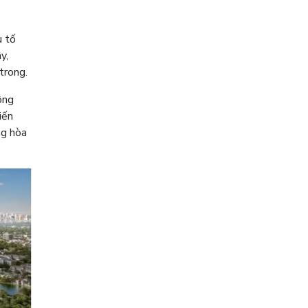
u tố
y,
trong.
ông
iến
ng hòa