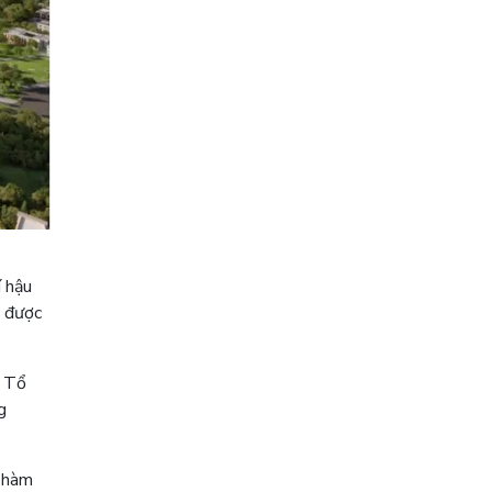
í hậu
h được
ừ Tổ
g
g hàm