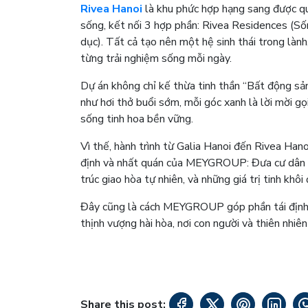
Rivea Hanoi
là khu phức hợp hạng sang được quy
sống, kết nối 3 hợp phần: Rivea Residences (S
dục). Tất cả tạo nên một hệ sinh thái trong làn
từng trải nghiệm sống mỗi ngày.
Dự án không chỉ kế thừa tinh thần “Bất động sản
như hơi thở buổi sớm, mỗi góc xanh là lời mời gọ
sống tinh hoa bền vững.
Vì thế, hành trình từ Galia Hanoi đến Rivea Han
định và nhất quán của MEYGROUP: Đưa cư dân trở 
trúc giao hòa tự nhiên, và những giá trị tinh khô
Đây cũng là cách MEYGROUP góp phần tái định 
thịnh vượng hài hòa, nơi con người và thiên nhiê
Share this post: