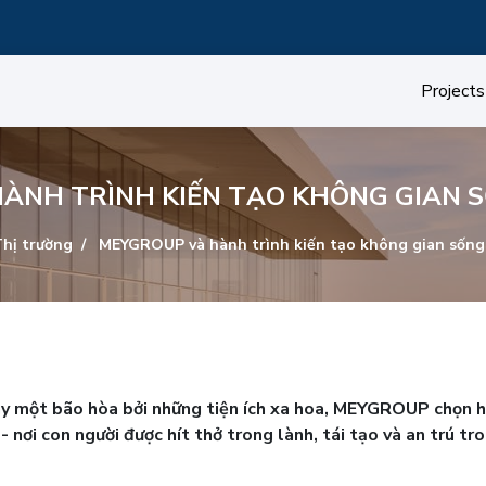
Projects
ÀNH TRÌNH KIẾN TẠO KHÔNG GIAN S
hị trường
MEYGROUP và hành trình kiến tạo không gian sống 
ày một bão hòa bởi những tiện ích xa hoa, MEYGROUP chọn 
- nơi con người được hít thở trong lành, tái tạo và an trú tr