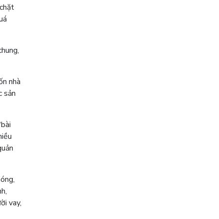
 chặt
uá
chung,
ốn nhà
c sản
“bài
hiều
quản
nóng,
nh,
ời vay,