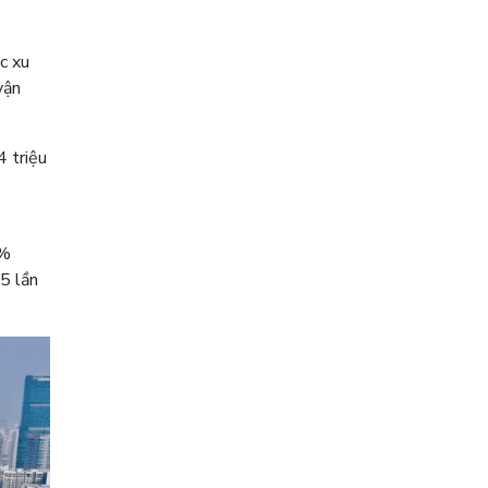
c xu
vận
 triệu
8%
5 lần