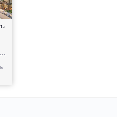
 Ra
mes
tư