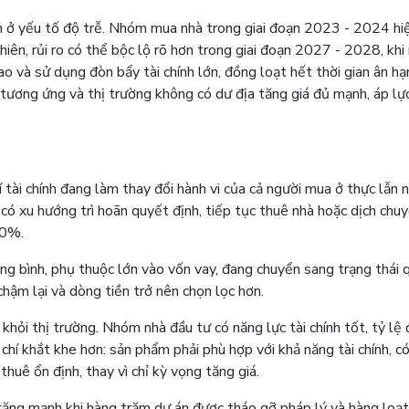
ằm ở yếu tố độ trễ. Nhóm mua nhà trong giai đoạn 2023 - 2024 hi
hiên, rủi ro có thể bộc lộ rõ hơn trong giai đoạn 2027 - 2028, khi
 và sử dụng đòn bẩy tài chính lớn, đồng loạt hết thời gian ân hạ
 tương ứng và thị trường không có dư địa tăng giá đủ mạnh, áp lực
 tài chính đang làm thay đổi hành vi của cả người mua ở thực lẫn 
 có xu hướng trì hoãn quyết định, tiếp tục thuê nhà hoặc dịch chuy
30%.
ung bình, phụ thuộc lớn vào vốn vay, đang chuyển sang trạng thái 
hậm lại và dòng tiền trở nên chọn lọc hơn.
khỏi thị trường. Nhóm nhà đầu tư có năng lực tài chính tốt, tỷ lệ
 chí khắt khe hơn: sản phẩm phải phù hợp với khả năng tài chính, c
thuê ổn định, thay vì chỉ kỳ vọng tăng giá.
 tăng mạnh khi hàng trăm dự án được tháo gỡ pháp lý và hàng loạt