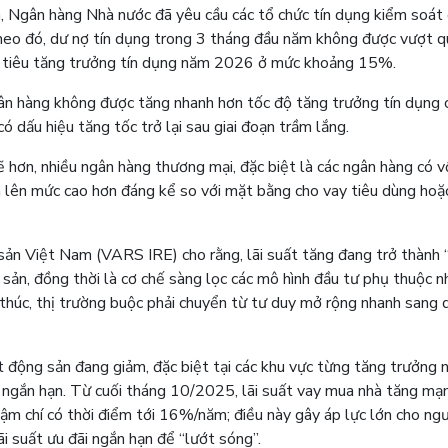
, Ngân hàng Nhà nước đã yêu cầu các tổ chức tín dụng kiểm soát
eo đó, dư nợ tín dụng trong 3 tháng đầu năm không được vượt q
c tiêu tăng trưởng tín dụng năm 2026 ở mức khoảng 15%.
gân hàng không được tăng nhanh hơn tốc độ tăng trưởng tín dụng 
ó dấu hiệu tăng tốc trở lại sau giai đoạn trầm lắng.
 hơn, nhiều ngân hàng thương mại, đặc biệt là các ngân hàng có v
ản lên mức cao hơn đáng kể so với mặt bằng cho vay tiêu dùng hoặ
ản Việt Nam (VARS IRE) cho rằng, lãi suất tăng đang trở thành 
 sản, đồng thời là cơ chế sàng lọc các mô hình đầu tư phụ thuộc n
ết thúc, thị trường buộc phải chuyển từ tư duy mở rộng nhanh sang 
 động sản đang giảm, đặc biệt tại các khu vực từng tăng trưởng 
ận ngắn hạn. Từ cuối tháng 10/2025, lãi suất vay mua nhà tăng mạ
 chí có thời điểm tới 16%/năm; điều này gây áp lực lớn cho ngư
i suất ưu đãi ngắn hạn để “lướt sóng”.