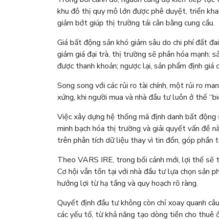
khu đô thị quy mô lớn được phê duyệt, triển kh
giảm bớt giúp thị trường tái cân bằng cung cầu.
Giá bất động sản khó giảm sâu do chi phí đất đai,
giảm giá đại trà, thị trường sẽ phân hóa mạnh: s
được thanh khoản; ngược lại, sản phẩm định giá c
Song song với các rủi ro tài chính, một rủi ro ma
xứng, khi người mua và nhà đầu tư luôn ở thế “biế
Việc xây dựng hệ thống mã định danh bất động sả
minh bạch hóa thị trường và giải quyết vấn đề n
trên phân tích dữ liệu thay vì tin đồn, góp phần t
Theo VARS IRE, trong bối cảnh mới, lợi thế sẽ th
Cơ hội vẫn tồn tại với nhà đầu tư lựa chọn sản ph
hưởng lợi từ hạ tầng và quy hoạch rõ ràng.
Quyết định đầu tư không còn chỉ xoay quanh câu
các yếu tố, từ khả năng tạo dòng tiền cho thuê ổn