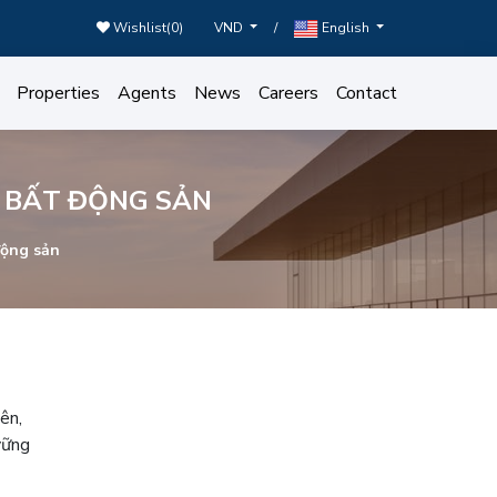
Wishlist(
0
)
/
VND
English
Properties
Agents
News
Careers
Contact
 BẤT ĐỘNG SẢN
động sản
ên,
vững