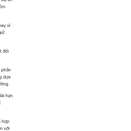
iếm
hay vì
giữ
t đối
p phần
ng dựa
ường.
ài hạn.
c
ổ hợp
n với