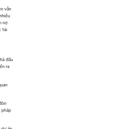
ện vẫn
 nhiều
n nợ
 tài
nhà đầu
ển ra
quan
 đòn
ó pháp
 dự án