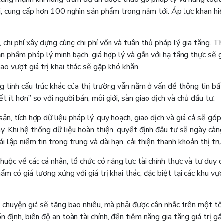
ai, cung cấp hơn 100 nghìn sản phẩm trong năm tới. Áp lực khan h
 chi phí xây dựng cùng chi phí vốn và tuân thủ pháp lý gia tăng. T
ản phẩm pháp lý minh bạch, giá hợp lý và gắn với hạ tầng thực sẽ 
ao vượt giá trị khai thác sẽ gặp khó khăn.
ng tính cấu trúc khác của thị trường vẫn nằm ở vấn đề thông tin bấ
t ít hơn” so với người bán, môi giới, sàn giao dịch và chủ đầu tư.
n, tích hợp dữ liệu pháp lý, quy hoạch, giao dịch và giá cả sẽ gó
ày. Khi hệ thống dữ liệu hoàn thiện, quyết định đầu tư sẽ ngày cà
ái lập niềm tin trong trung và dài hạn, cải thiện thanh khoản thị tr
uộc về các cá nhân, tổ chức có năng lực tài chính thực và tư duy d
ẩm có giá tương xứng với giá trị khai thác, đặc biệt tại các khu vự
 chuyện giá sẽ tăng bao nhiêu, mà phải được cân nhắc trên một t
 định, biên độ an toàn tài chính, đến tiềm năng gia tăng giá trị gắ