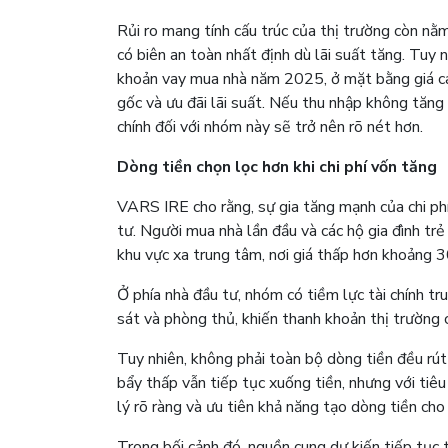
Rủi ro mang tính cấu trúc của thị trường còn n
có biên an toàn nhất định dù lãi suất tăng. Tuy n
khoản vay mua nhà năm 2025, ở mặt bằng giá cao
gốc và ưu đãi lãi suất. Nếu thu nhập không tăng
chính đối với nhóm này sẽ trở nên rõ nét hơn.
Dòng tiền chọn lọc hơn khi chi phí vốn tăng
VARS IRE cho rằng, sự gia tăng mạnh của chi phí
tư. Người mua nhà lần đầu và các hộ gia đình trẻ
khu vực xa trung tâm, nơi giá thấp hơn khoảng 
Ở phía nhà đầu tư, nhóm có tiềm lực tài chính tr
sát và phòng thủ, khiến thanh khoản thị trường c
Tuy nhiên, không phải toàn bộ dòng tiền đều rút 
bẩy thấp vẫn tiếp tục xuống tiền, nhưng với tiêu
lý rõ ràng và ưu tiên khả năng tạo dòng tiền cho 
Trong bối cảnh đó, nguồn cung dự kiến tiếp tục