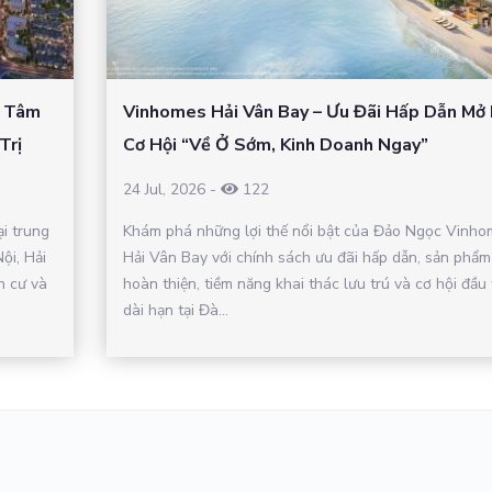
– Tâm
Vinhomes Hải Vân Bay – Ưu Đãi Hấp Dẫn Mở
Trị
Cơ Hội “Về Ở Sớm, Kinh Doanh Ngay”
24 Jul, 2026
-
122
ại trung
Khám phá những lợi thế nổi bật của Đảo Ngọc Vinho
ội, Hải
Hải Vân Bay với chính sách ưu đãi hấp dẫn, sản phẩm
n cư và
hoàn thiện, tiềm năng khai thác lưu trú và cơ hội đầu 
dài hạn tại Đà...