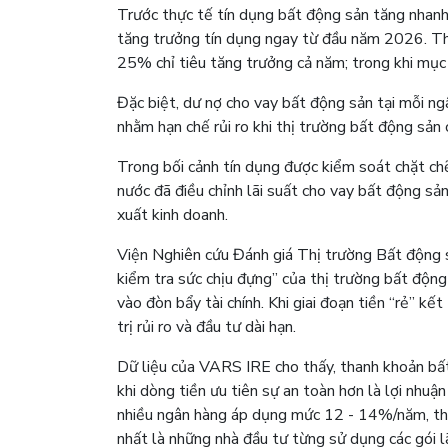
Trước thực tế tín dụng bất động sản tăng nhanh
tăng trưởng tín dụng ngay từ đầu năm 2026. Th
25% chỉ tiêu tăng trưởng cả năm; trong khi mụ
Đặc biệt, dư nợ cho vay bất động sản tại mỗi n
nhằm hạn chế rủi ro khi thị trường bất động sản c
Trong bối cảnh tín dụng được kiểm soát chặt chẽ
nước đã điều chỉnh lãi suất cho vay bất động s
xuất kinh doanh.
Viện Nghiên cứu Đánh giá Thị trường Bất động s
kiểm tra sức chịu đựng” của thị trường bất động
vào đòn bẩy tài chính. Khi giai đoạn tiền “rẻ” k
trị rủi ro và đầu tư dài hạn.
Dữ liệu của VARS IRE cho thấy, thanh khoản bất
khi dòng tiền ưu tiên sự an toàn hơn là lợi nhu
nhiều ngân hàng áp dụng mức 12 - 14%/năm, thậm
nhất là những nhà đầu tư từng sử dụng các gói lã