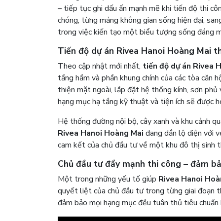
– tiếp tục ghi dấu ấn mạnh mẽ khi tiến độ thi c
chóng, từng mảng không gian sống hiện đại, sang
trong việc kiến tạo một biểu tượng sống đáng 
Tiến độ dự án Rivea Hanoi Hoàng Mai t
Theo cập nhật mới nhất,
tiến độ dự án Rivea 
tầng hầm và phần khung chính của các tòa căn hộ
thiện mặt ngoài, lắp đặt hệ thống kính, sơn phủ 
hạng mục hạ tầng kỹ thuật và tiện ích sẽ được h
Hệ thống đường nội bộ, cây xanh và khu cảnh qua
Rivea Hanoi Hoàng Mai
đang dần lộ diện với v
cam kết của chủ đầu tư về một khu đô thị sinh t
Chủ đầu tư đẩy mạnh thi công – đảm bả
Một trong những yếu tố giúp
Rivea Hanoi Hoà
quyết liệt của chủ đầu tư trong từng giai đoạn t
đảm bảo mọi hạng mục đều tuân thủ tiêu chuẩn 