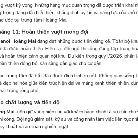
ông vượt kỳ vọng. Những hạng mục quan trọng đã được triển khai 
 trọng đang dần hiển hiện, khẳng định uy tín và năng lực của chủ 
mơ ước tại trung tâm Hoàng Mai.
háng 11: Hoàn thiện vượt mong đợi
Hanoi Hoàng Mai
đang đạt những bước tiến đáng kể. Toàn bộ kh
 đã được hoàn thiện. Hiện tại, đội ngũ thi công đang tập trung ho
và hoàn thiện cảnh quan nội khu. Dự kiến trong quý I/2026, phần l
oàn thiện đồng bộ, sẵn sàng bàn giao cho cư dân.
n trung tâm đã bắt đầu được định hình rõ nét. Không gian sống t
ẻ đẹp hài hòa giữa kiến trúc hiện đại và mảng xanh thiên nhiên, đú
hái trong lòng phố.
o chất lượng và tiến độ
ng Mai
luôn giữ vững niềm tin với khách hàng chính là sự chỉn chu 
hi công. Đội ngũ giám sát, kỹ sư và công nhân làm việc liên tục nhi
kỹ thuật và an toàn nghiêm ngặt.