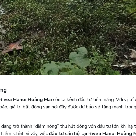
ững
Rivea Hanoi Hoàng Mai
còn là kênh đầu tư tiềm năng. Với vị trí 
 bảo, giá trị bất động sản nơi đây được dự báo sẽ tăng mạnh trong
 đang trở thành “điểm nóng” thu hút dòng vốn đầu tư lớn, khi hạ 
hiếm. Chính vì vậy, việc
đầu tư căn hộ tại Rivea Hanoi Hoàng 