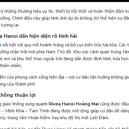
ừ những thương hiệu uy tín, thiết bị nội thất và hoàn thiện đảm b
rường. Chính điều này giúp hình ảnh dự án không chỉ thể hiện sự đ
tương lai.
 Hanoi dần hiện diện rõ hình hài
i
nổi bật với quy mô hoành tráng và bố cục kiến trúc hài hòa. Các 
ường chân trời mới phía Nam Thủ đô. Khu vực cảnh quan trung tâ
trẻ em và khu thể thao ngoài trời đang dần được định hình, hứa hẹ
hiên nhiên.
 đến của phong cách sống hiện đại – nơi cư dân tận hưởng không gi
ộng của thành phố.
thông thuận lợi
ng giao thông xung quanh
Rivea Hanoi Hoàng Mai
cũng được đầu
 Minh Khai – Tam Trinh đang được mở rộng, giúp cư dân dễ dàng
ty, trung tâm Hoàn Kiếm, hay khu đô thị mới Linh Đàm.