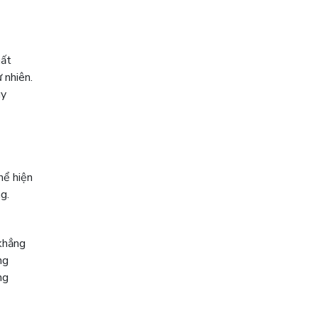
hất
 nhiên.
uy
hể hiện
g.
khẳng
ng
ng