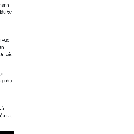
nhanh
đầu tư
u vực
àn
ớn các
ại
ng như
và
ều ca,