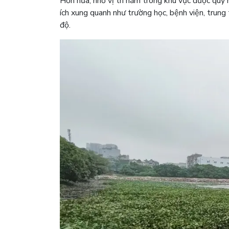
Hơn nữa, nhờ vị trí nằm trong khu vực được quy 
ích xung quanh như trường học, bệnh viện, trun
độ.