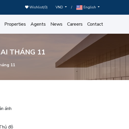
Wishlist(
0
)
/
VND
English
Properties
Agents
News
Careers
Contact
AI THÁNG 11
háng 11
ản ánh
 Thủ đô