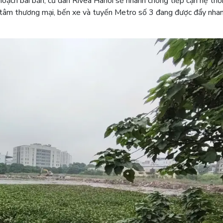
hoạch bài bản, cư dân Rivea Hanoi sẽ nhanh chóng tiếp cận hệ thố
g tâm thương mại, bến xe và tuyến Metro số 3 đang được đẩy nhan