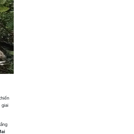
chiến
 giai
tầng
Mai