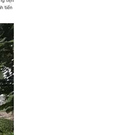
ng tiện
h tiến