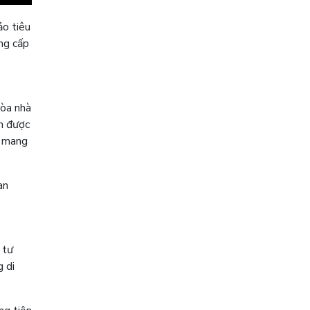
ảo tiêu
ẳng cấp
tòa nhà
m được
n mang
an
 tư
 di