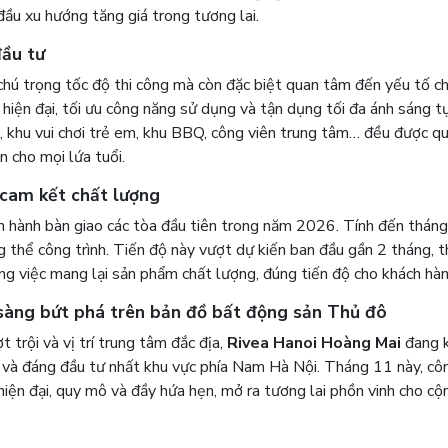
ầu xu hướng tăng giá trong tương lai.
đầu tư
chú trọng tốc độ thi công mà còn đặc biệt quan tâm đến yếu tố c
hiện đại, tối ưu công năng sử dụng và tận dụng tối đa ánh sáng tự
, khu vui chơi trẻ em, khu BBQ, công viên trung tâm… đều được q
n cho mọi lứa tuổi.
 cam kết chất lượng
n hành bàn giao các tòa đầu tiên trong năm 2026. Tính đến tháng
hể công trình. Tiến độ này vượt dự kiến ban đầu gần 2 tháng, t
ng việc mang lại sản phẩm chất lượng, đúng tiến độ cho khách hàn
 sàng bứt phá trên bản đồ bất động sản Thủ đô
 trội và vị trí trung tâm đắc địa,
Rivea Hanoi Hoàng Mai
đang 
 và đáng đầu tư nhất khu vực phía Nam Hà Nội. Tháng 11 này, cô
iện đại, quy mô và đầy hứa hẹn, mở ra tương lai phồn vinh cho cộ