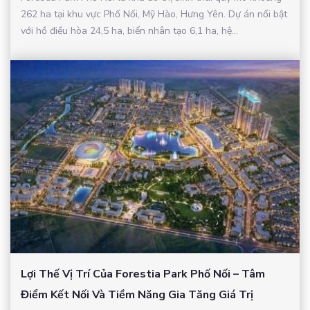
262 ha tại khu vực Phố Nối, Mỹ Hào, Hưng Yên. Dự án nổi bật
với hồ điều hòa 24,5 ha, biển nhân tạo 6,1 ha, hệ...
Lợi Thế Vị Trí Của Forestia Park Phố Nối – Tâm
Điểm Kết Nối Và Tiềm Năng Gia Tăng Giá Trị