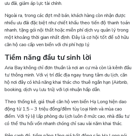
ưu đãi, giảm áp lực tài chính.
Ngoài ra, trong các đợt mở bán, khách hàng còn nhận được
nhiều ưu đãi đặc biệt như chiết khấu theo tiến độ thanh toán
nhanh, tặng gói nội thất hoặc miễn phí dịch vụ quản lý trong
một khoảng thời gian nhất định. Đây là cơ hội tốt để sở hữu
căn hộ cao cấp ven biển với chi phí hợp lý.
Tiềm năng đầu tư sinh lời
Aria Bay không chỉ đơn thuần là nơi an cư mà còn là kênh đầu
tư thông minh. Với vị trí đắc địa ngay trung tâm du lịch, căn
hộ nơi đây có khả năng khai thác cho thuê ngắn hạn (Airbnb,
booking, dịch vụ lưu trú) với lợi nhuận hấp dẫn.
Theo thống kê, giá thuê căn hộ ven biển Hạ Long hiện dao
động từ 1,5 – 3 triệu đồng/đêm tùy loại hình và mùa cao
điểm. Với tỷ lệ lấp phòng du lịch luôn ở mức cao, nhà đầu tư
có thể thu hồi vốn nhanh chóng chỉ sau vài năm khai thác.
Bên cạnh đó, tiềm năng tăng giá bất động sản Hạ Long nói