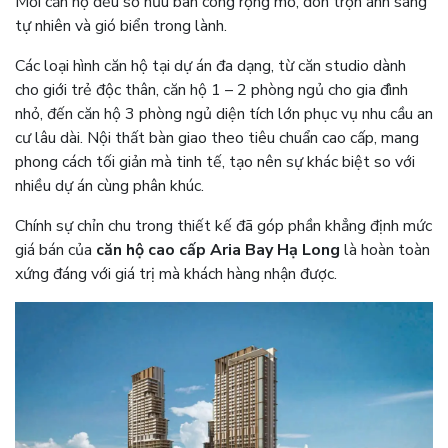
Mỗi căn hộ đều sở hữu ban công rộng mở, đón trọn ánh sáng
tự nhiên và gió biển trong lành.
Các loại hình căn hộ tại dự án đa dạng, từ căn studio dành
cho giới trẻ độc thân, căn hộ 1 – 2 phòng ngủ cho gia đình
nhỏ, đến căn hộ 3 phòng ngủ diện tích lớn phục vụ nhu cầu an
cư lâu dài. Nội thất bàn giao theo tiêu chuẩn cao cấp, mang
phong cách tối giản mà tinh tế, tạo nên sự khác biệt so với
nhiều dự án cùng phân khúc.
Chính sự chỉn chu trong thiết kế đã góp phần khẳng định mức
giá bán của
căn hộ cao cấp Aria Bay Hạ Long
là hoàn toàn
xứng đáng với giá trị mà khách hàng nhận được.