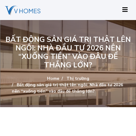
BẤT ĐỘNG SẢN GIÁ TRỊ THẬT LÊN
NGÔI: NHÀ ĐẦU TƯ 2026 NÊN
“XUỐNG TIỀN” VÀO ĐÂU ĐỂ
THẮNG LỚN?
Home
Thị trường
Bất động sản giá trị thật lên ngôi: Nhà đầu tư 2026
nên “xuống tiền” vào đâu để thắng lớn?