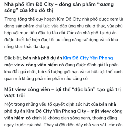
Nhà phố Kim Đô City – dòng sản phẩm “xương
sống” của khu đô thị
Trong tổng thể quy hoạch Kim Đô City, nhà phố được xem là
dòng sản phẩm chủ lực, vừa đáp ứng nhu cầu ở thực, vừa phù
hợp với mục tiêu đầu tư lâu dài. Các căn nhà phố tại dự án
được thiết kế hiện đại, tối ưu công năng sử dụng và có khả
năng khai thác đa dạng.
Đặc biệt,
bán nhà phố dự án
Kim Đô City Yên Phong
–
mặt view công viên hiếm có
đang được đánh giá là phân
khu đắt giá nhất, bởi số lượng giới hạn và sở hữu lợi thế cảnh
quan mà không phải sản phẩm nào cũng có.
Mặt view công viên – lợi thế “độc bản” tạo giá trị
vượt trội
Một trong những yếu tố quyết định sức hút của
bán nhà
phố dự án Kim Đô City Yên Phong City – mặt view công
viên hiếm có
chính là không gian sống xanh, thoáng đãng
ngay trước cửa nhà. Thay vì đối diện dãy nhà san sát, các căn