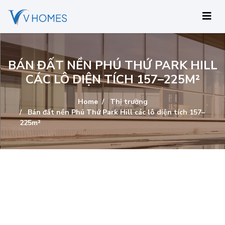
BÁN ĐẤT NỀN PHÚ THỨ PARK HILL
CÁC LÔ DIỆN TÍCH 157–225M²
Home
Thị trường
Bán đất nền Phú Thứ Park Hill các lô diện tích 157–
225m²