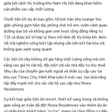
giữa bối cảnh thị trường khu Nam Hà Nội đang khan hiếm
sản phẩm cao cấp chất lượng.
Chuỗi tiện ích dự án bao gồm: hồ bơi tràn, khu lounge thư
giãn, phòng gym hiện đại, phòng chơi trẻ em, vườn cảnh quan,
đường dạo bộ và không gian sinh hoạt cộng đồng riêng tư.
Tất cả được bố trí hợp lý theo mô hình đô thị khép kín, đem
tới trải nghiệm sống biệt lập nhưng vẫn liên kết hài hòa với
không gian xanh xung quanh.
Các tiện ích này không chỉ gia tăng chất lượng sống mà còn
nâng cao giá trị căn hộ, đặc biệt với các nhà đầu tư cho thuê.
Nhu cầu của chuyên gia nước ngoài và nhân sự cấp cao tại
khu vực Times City, Minh Khai luôn ở mức cao, tạo khả năng
lấp đầy mạnh mẽ cho các căn hộ cao cấp như Rivea
Residences.
Sự kết hợp giữa tiện ích resort, thiết kế sang trọng và không
gian sống an toàn đã đặt Rivea Residences vào nhóm dự án
có phân khúc khách hàng “tự lọc”, mang lại cộng đồng cư dân