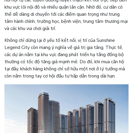
nơi hội tụ các tuyến đường huyết mạch kết nối trực tiếp đến
khu vực lõi nội đô và nhiều quận lân cận. Nhờ đó, cư dân có
thể dễ dàng di chuyển tới các điểm quan trọng như trung
tâm hành chính, trường học, bệnh viện, trung tâm thương mại
và các khu vui chơi giải trí.
Không chỉ dừng lại ở yếu tố kết nối, vị trí của Sunshine
Legend City còn mang ý nghĩa về giá trị gia tăng. Thực tế,
các dự án nằm tại khu vực đang phát triển hạ tầng đồng bộ
thường có tốc độ tăng giá mạnh mẽ. Do đó, khi mua căn hộ
tại đây, khách hàng không chỉ sở hữu một nơi ở lý tưởng mà
còn nắm trong tay cơ hội đầu tư hấp dẫn trong dài hạn.