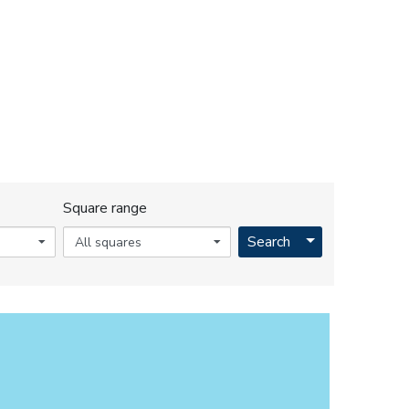
Square range
Toggle Dropdo
Search
All squares