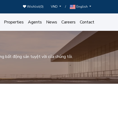
Wishlist(
0
)
/
VND
English
Properties
Agents
News
Careers
Contact
ng bất động sản tuyệt vời của chúng tôi.