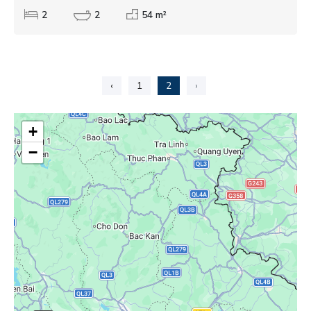
2
2
54 m²
‹
1
2
›
+
−