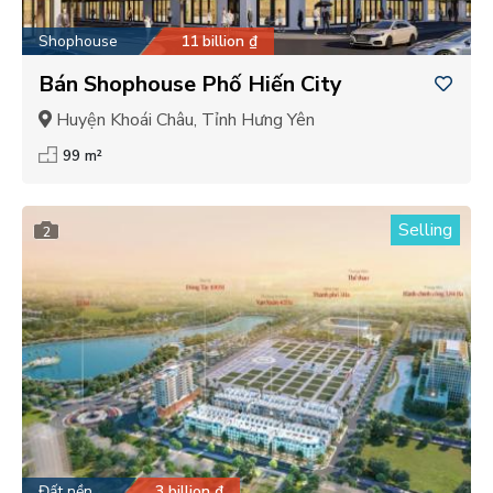
Shophouse
11 billion ₫
Bán Shophouse Phố Hiến City
Huyện Khoái Châu, Tỉnh Hưng Yên
99 m²
Selling
2
Đất nền
3 billion ₫