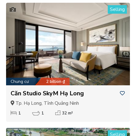
Selling
2
Chung cư
2 billion ₫
Căn Studio SkyM Hạ Long
Tp. Hạ Long, Tỉnh Quảng Ninh
1
1
32 m²
Selling
6