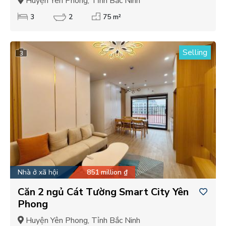
Huyện Yên Phong, Tỉnh Bắc Ninh
3
2
75 m²
Selling
3
Nhà ở xã hội
851 million ₫
Căn 2 ngủ Cát Tường Smart City Yên
Phong
Huyện Yên Phong, Tỉnh Bắc Ninh