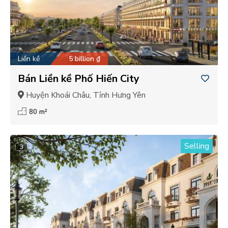
Liền kề
5 billion ₫
Bán Liền kề Phố Hiến City
Huyện Khoái Châu, Tỉnh Hưng Yên
80 m²
Selling
3