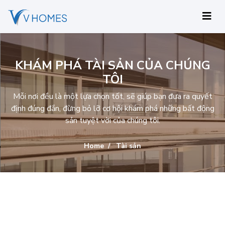
KHÁM PHÁ TÀI SẢN CỦA CHÚNG
TÔI
Mỗi nơi đều là một lựa chọn tốt, sẽ giúp bạn đưa ra quyết
định đúng đắn, đừng bỏ lỡ cơ hội khám phá những bất động
sản tuyệt vời của chúng tôi.
Home
Tài sản