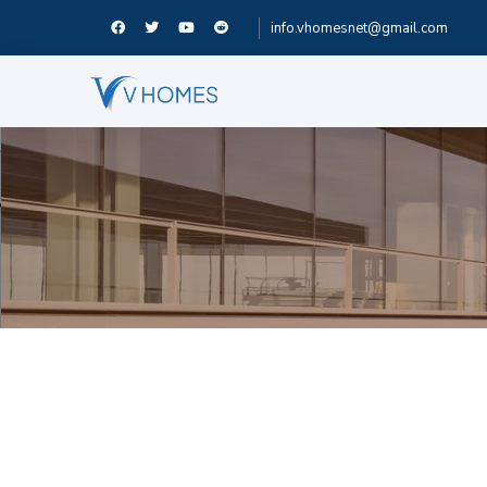
info.vhomesnet@gmail.com