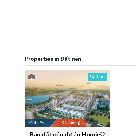
Properties in Đất nền
Selling
2
Đất nền
3 billion ₫
Bán đất nền dự án Homie