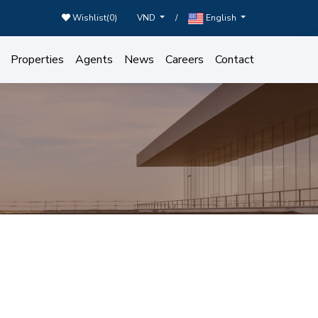
Wishlist(
0
)
/
VND
English
Properties
Agents
News
Careers
Contact