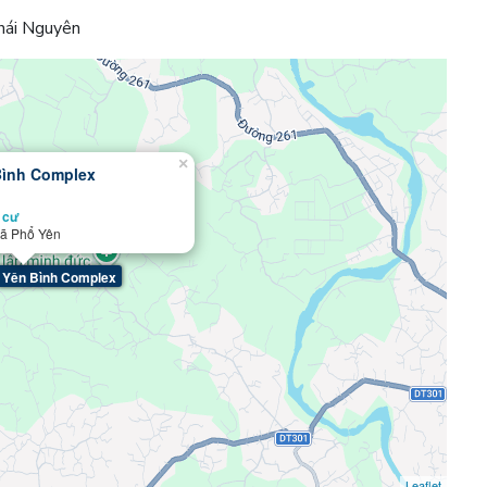
hái Nguyên
×
Bình Complex
 cư
xã Phổ Yên
Yên Bình Complex
Leaflet