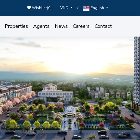
Wishlist(
0
)
/
VND
English
Properties
Agents
News
Careers
Contact