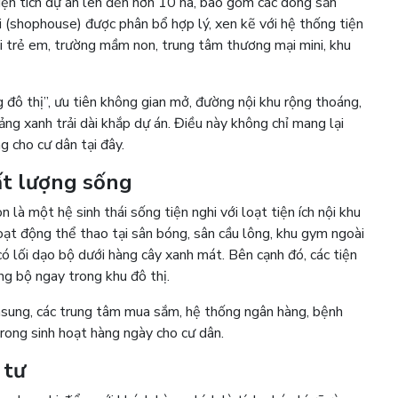
diện tích dự án lên đến hơn 10 ha, bao gồm các dòng sản
i (shophouse) được phân bổ hợp lý, xen kẽ với hệ thống tiện
ơi trẻ em, trường mầm non, trung tâm thương mại mini, khu
 đô thị”, ưu tiên không gian mở, đường nội khu rộng thoáng,
ảng xanh trải dài khắp dự án. Điều này không chỉ mang lại
g cho cư dân tại đây.
ất lượng sống
là một hệ sinh thái sống tiện nghi với loạt tiện ích nội khu
oạt động thể thao tại sân bóng, sân cầu lông, khu gym ngoài
 có lối dạo bộ dưới hàng cây xanh mát. Bên cạnh đó, các tiện
ng bộ ngay trong khu đô thị.
msung, các trung tâm mua sắm, hệ thống ngân hàng, bệnh
rong sinh hoạt hàng ngày cho cư dân.
 tư