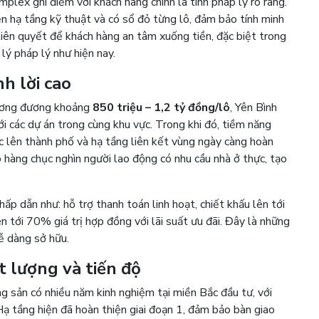
lex ghi điểm với khách hàng chính là tính pháp lý rõ ràng.
 hạ tầng kỹ thuật và có sổ đỏ từng lô, đảm bảo tính minh
 tiên quyết để khách hàng an tâm xuống tiền, đặc biệt trong
lý pháp lý như hiện nay.
nh lời cao
ương đương khoảng
850 triệu – 1,2 tỷ đồng/lô
, Yên Bình
i các dự án trong cùng khu vực. Trong khi đó, tiềm năng
ức lên thành phố và hạ tầng liên kết vùng ngày càng hoàn
ó hàng chục nghìn người lao động có nhu cầu nhà ở thực, tạo
hấp dẫn như: hỗ trợ thanh toán linh hoạt, chiết khấu lên tới
tới 70% giá trị hợp đồng với lãi suất ưu đãi. Đây là những
ễ dàng sở hữu.
t lượng và tiến độ
g sản có nhiều năm kinh nghiệm tại miền Bắc đầu tư, với
ạ tầng hiện đã hoàn thiện giai đoạn 1, đảm bảo bàn giao