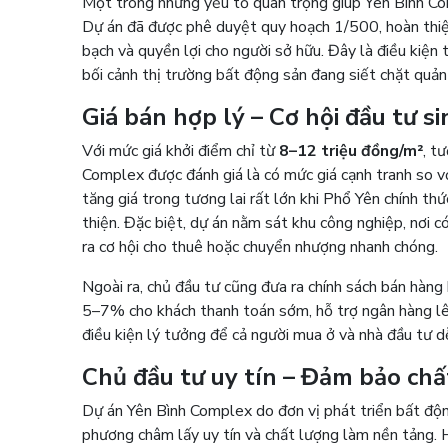
Một trong những yếu tố quan trọng giúp Yên Bình Comp
Dự án đã được phê duyệt quy hoạch 1/500, hoàn thiện
bạch và quyền lợi cho người sở hữu. Đây là điều kiện
bối cảnh thị trường bất động sản đang siết chặt quản 
Giá bán hợp lý – Cơ hội đầu tư si
Với mức giá khởi điểm chỉ từ
8–12 triệu đồng/m²
, t
Complex được đánh giá là có mức giá cạnh tranh so vớ
tăng giá trong tương lai rất lớn khi Phổ Yên chính th
thiện. Đặc biệt, dự án nằm sát khu công nghiệp, nơi c
ra cơ hội cho thuê hoặc chuyển nhượng nhanh chóng.
Ngoài ra, chủ đầu tư cũng đưa ra chính sách bán hàng 
5–7% cho khách thanh toán sớm, hỗ trợ ngân hàng lên 
điều kiện lý tưởng để cả người mua ở và nhà đầu tư d
Chủ đầu tư uy tín – Đảm bảo chấ
Dự án Yên Bình Complex do đơn vị phát triển bất độn
phương châm lấy uy tín và chất lượng làm nền tảng. H