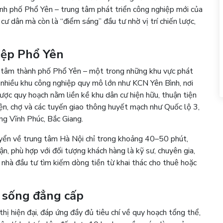
hành phố Phổ Yên – trung tâm phát triển công nghiệp mới của
 cư dân mà còn là “điểm sáng” đầu tư nhờ vị trí chiến lược,
hiệp Phổ Yên
ng tâm thành phố Phổ Yên – một trong những khu vực phát
g nhiều khu công nghiệp quy mô lớn như KCN Yên Bình, nơi
ợc quy hoạch nằm liền kề khu dân cư hiện hữu, thuận tiện
iện, chợ và các tuyến giao thông huyết mạch như Quốc lộ 3,
ng Vĩnh Phúc, Bắc Giang.
huyển về trung tâm Hà Nội chỉ trong khoảng 40–50 phút,
ận, phù hợp với đối tượng khách hàng là kỹ sư, chuyên gia,
c nhà đầu tư tìm kiếm dòng tiền từ khai thác cho thuê hoặc
n sống đẳng cấp
ị hiện đại, đáp ứng đầy đủ tiêu chí về quy hoạch tổng thể,