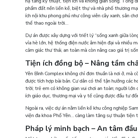
hạ tầng kỹ thuật, tiện ích và không gian sống. Tổng 
phẩm đất nền liền kề, biệt thự và nhà phố thương mạ
ích nội khu phong phú như công viên cây xanh, sân ch
thể thao ngoài trời…
Dự án được xây dựng với triết lý “sống xanh giữa lòng
vỉa hè lớn, hệ thống điện nước âm hiện đại và nhiều m
cảm giác thư thái, an toàn mà còn nâng cao giá trị sốn
Tiện ích đồng bộ – Nâng tầm ch
Yên Bình Complex không chỉ đơn thuần là nơi ở, mà còn 
được tích hợp bài bản. Cư dân có thể tận hưởng các h
trời; trẻ em có không gian vui chơi an toàn; người lớn
ích giáo dục, thương mại và y tế cũng được đầu tư đồ
Ngoài ra, việc dự án nằm liền kề khu công nghiệp Sa
viện đa khoa Phổ Yên… càng làm tăng sự thuận tiện t
Pháp lý minh bạch – An tâm đầu